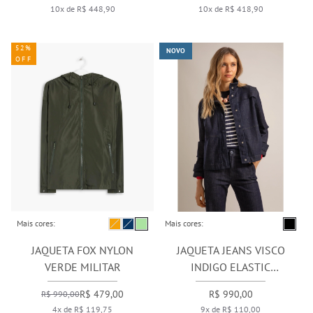
10x de R$ 448,90
10x de R$ 418,90
52%
NOVO
OFF
Mais cores:
Mais cores:
JAQUETA FOX NYLON
JAQUETA JEANS VISCO
VERDE MILITAR
INDIGO ELASTIC
AMACIADO
R$ 479,00
R$ 990,00
R$ 990,00
4x de R$ 119,75
9x de R$ 110,00