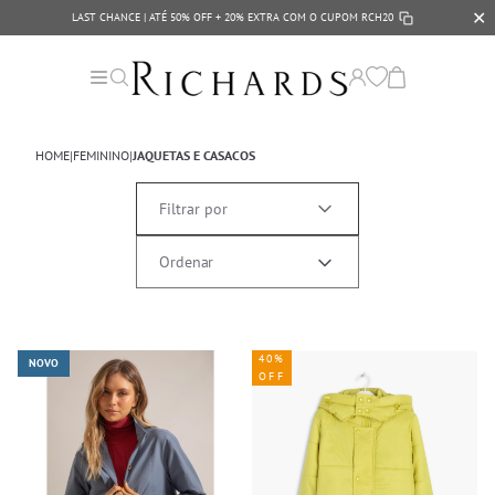
✕
LAST CHANCE | ATÉ 50% OFF + 20% EXTRA COM O CUPOM
RCH20
HOME
|
FEMININO
|
JAQUETAS E CASACOS
Filtrar por
40%
NOVO
OFF