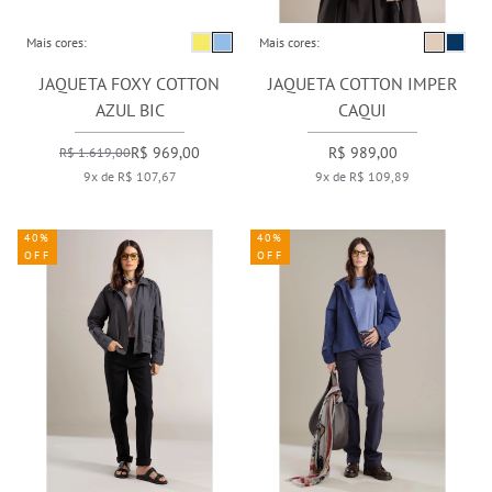
Mais cores:
Mais cores:
JAQUETA FOXY COTTON
JAQUETA COTTON IMPER
AZUL BIC
CAQUI
R$ 969,00
R$ 989,00
R$ 1.619,00
9x de R$ 107,67
9x de R$ 109,89
40%
40%
OFF
OFF