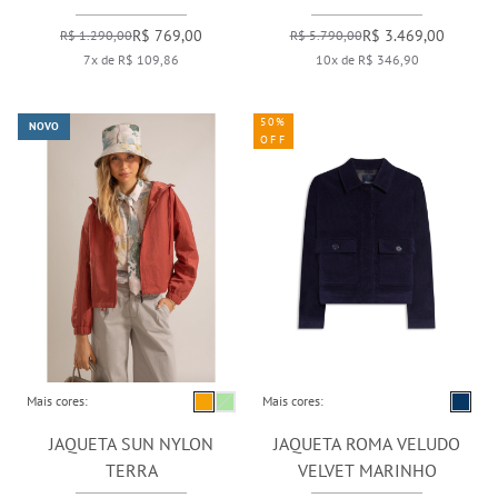
R$ 769,00
R$ 3.469,00
R$ 1.290,00
R$ 5.790,00
7x de R$ 109,86
10x de R$ 346,90
50%
NOVO
OFF
Mais cores:
Mais cores:
JAQUETA SUN NYLON
JAQUETA ROMA VELUDO
TERRA
VELVET MARINHO