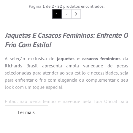
Página
1
de
2
-
52
produtos encontrados.
1
2
Jaquetas E Casacos Femininos: Enfrente O
Frio Com Estilo!
A seleção exclusiva de
jaquetas e casacos femininos
da
Richards Brasil apresenta ampla variedade de peças
selecionadas para atender ao seu estilo e necessidades, seja
para enfrentar o frio com elegância ou complementar o seu
look com um toque especial.
Então, não perca tempo e navegue pela Loja Oficial para
comprar jaquetas e
casacos femininos de inverno
com
Ler mais
condições imperdíveis e vantagens exclusivas. Aproveite!
Qual A Diferença Entre Casacos E