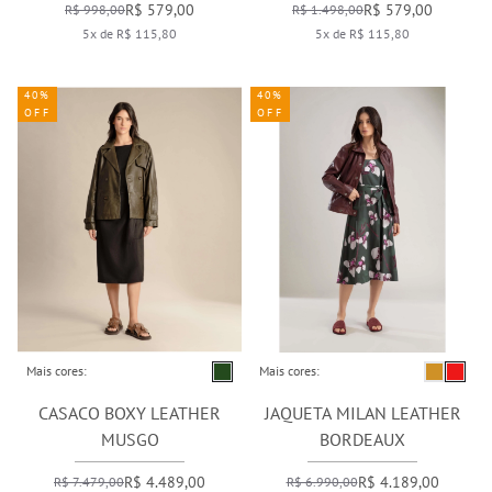
R$ 579,00
R$ 579,00
R$ 998,00
R$ 1.498,00
5x de R$ 115,80
5x de R$ 115,80
40%
40%
OFF
OFF
Mais cores:
Mais cores:
CASACO BOXY LEATHER
JAQUETA MILAN LEATHER
MUSGO
BORDEAUX
R$ 4.489,00
R$ 4.189,00
R$ 7.479,00
R$ 6.990,00