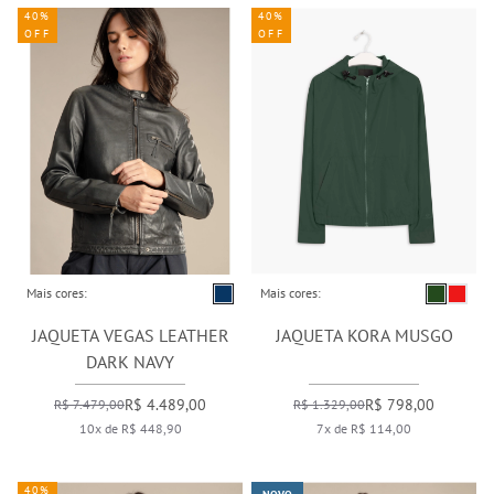
40%
40%
OFF
OFF
Mais cores:
Mais cores:
JAQUETA VEGAS LEATHER
JAQUETA KORA MUSGO
DARK NAVY
R$ 4.489,00
R$ 798,00
R$ 7.479,00
R$ 1.329,00
10x de R$ 448,90
7x de R$ 114,00
40%