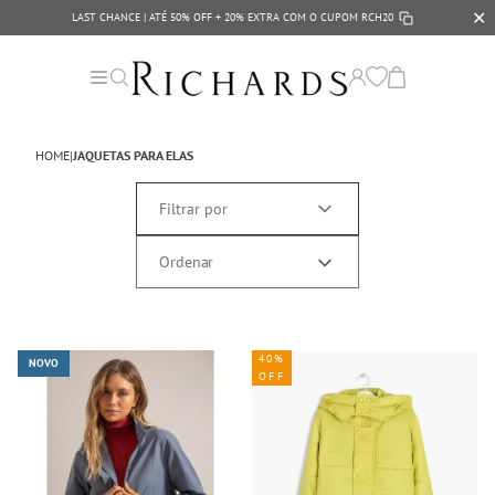
✕
LAST CHANCE | ATÉ 50% OFF + 20% EXTRA COM O CUPOM
RCH20
HOME
|
JAQUETAS PARA ELAS
Filtrar por
40%
NOVO
OFF