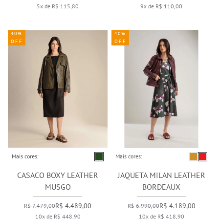
5x de R$ 115,80
9x de R$ 110,00
40%
40%
OFF
OFF
Mais cores:
Mais cores:
CASACO BOXY LEATHER
JAQUETA MILAN LEATHER
MUSGO
BORDEAUX
R$ 4.489,00
R$ 4.189,00
R$ 7.479,00
R$ 6.990,00
10x de R$ 448,90
10x de R$ 418,90