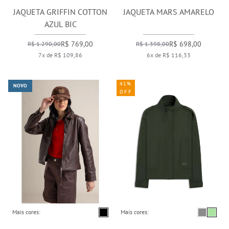
JAQUETA GRIFFIN COTTON
JAQUETA MARS AMARELO
AZUL BIC
R$ 769,00
R$ 698,00
R$ 1.290,00
R$ 1.398,00
7x de R$ 109,86
6x de R$ 116,33
41%
NOVO
OFF
Mais cores:
Mais cores: