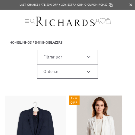
✕
LAST CHANCE | ATÉ 50% OFF + 20% EXTRA COM O CUPOM
RCH20
HOME
|
LINHOS
|
FEMININO
|
BLAZERS
Filtrar por
40%
OFF