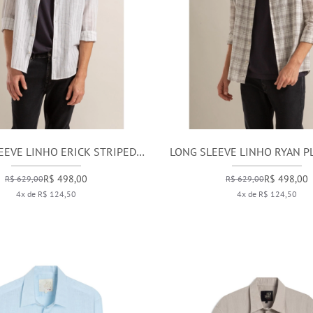
EEVE LINHO ERICK STRIPED
LONG SLEEVE LINHO RYAN PL
SHIRT AZUL BIC
CINZA CLARO
R$ 498,00
R$ 498,00
R$ 629,00
R$ 629,00
4x de R$ 124,50
4x de R$ 124,50