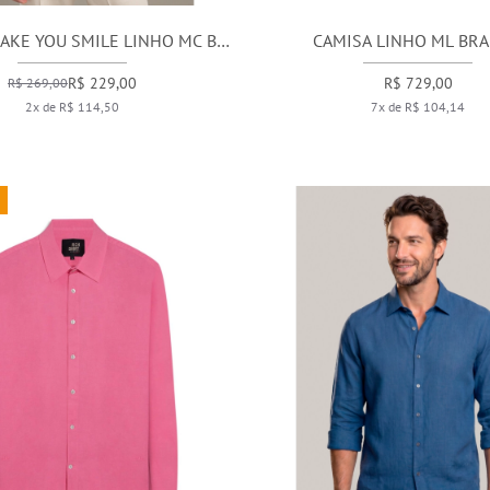
MAKE YOU SMILE LINHO MC BF
CAMISA LINHO ML BR
NATURAL
R$ 229,00
R$ 729,00
R$ 269,00
2x de R$ 114,50
7x de R$ 104,14