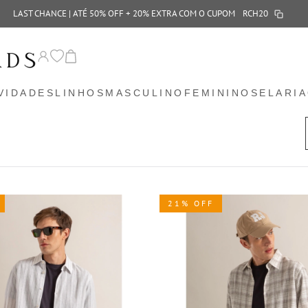
LAST CHANCE | ATÉ 50% OFF + 20% EXTRA COM O CUPOM
RCH20
VIDADES
LINHOS
MASCULINO
FEMININO
SELARIA
21% OFF