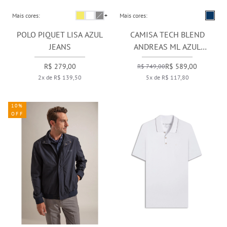
Mais cores:
+
Mais cores:
POLO PIQUET LISA AZUL
CAMISA TECH BLEND
JEANS
ANDREAS ML AZUL
PERVANTE
R$ 279,00
R$ 589,00
R$ 749,00
2x de R$ 139,50
5x de R$ 117,80
10%
OFF