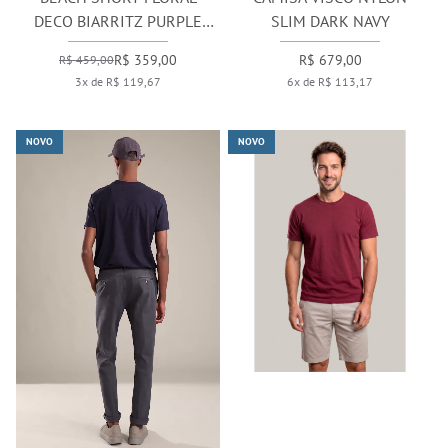
DECO BIARRITZ PURPLE
SLIM DARK NAVY
BLUE
R$ 359,00
R$ 679,00
R$ 459,00
3x de R$ 119,67
6x de R$ 113,17
NOVO
NOVO