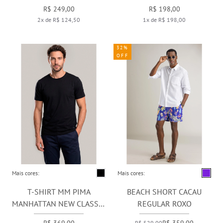
VINHO
BRANCO
R$ 249,00
R$ 198,00
2x de R$ 124,50
1x de R$ 198,00
32%
OFF
Mais cores:
Mais cores:
T-SHIRT MM PIMA
BEACH SHORT CACAU
MANHATTAN NEW CLASSIC
REGULAR ROXO
PRETO FOSCO
R$ 529,00