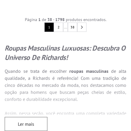
Página
1
de
38
-
1798
produtos encontrados.
1
2
...
38
Roupas Masculinas Luxuosas: Descubra O
Universo De Richards!
Quando se trata de escolher
roupas masculinas
de alta
qualidade, a Richards é referência! Com uma tradição de
cinco décadas no mercado da moda, nos destacamos como
opção para homens que buscam peças cheias de estilo,
conforto e durabilidade excepcional.
Assim, nessa seção, você encontra uma completa variedade
de produtos, desde camisas e polos até jaquetas, calças e
Ler mais
bermudas masculinas
. Navegue por nossa Loja Oficial e