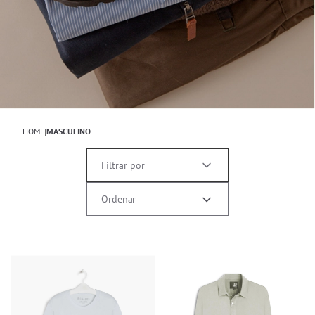
1
2
3
4
5
6
HOME
|
MASCULINO
Filtrar por