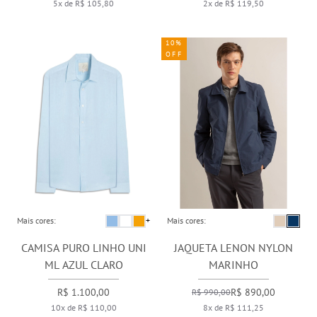
5x de R$ 105,80
2x de R$ 119,50
10%
OFF
Mais cores:
+
Mais cores:
CAMISA PURO LINHO UNI
JAQUETA LENON NYLON
ML AZUL CLARO
MARINHO
R$ 1.100,00
R$ 890,00
R$ 990,00
10x de R$ 110,00
8x de R$ 111,25