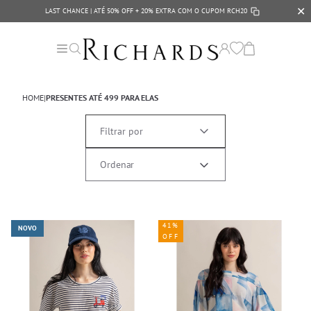
✕
LAST CHANCE | ATÉ 50% OFF + 20% EXTRA COM O CUPOM
RCH20
HOME
|
PRESENTES ATÉ 499 PARA ELAS
Filtrar por
41%
NOVO
OFF