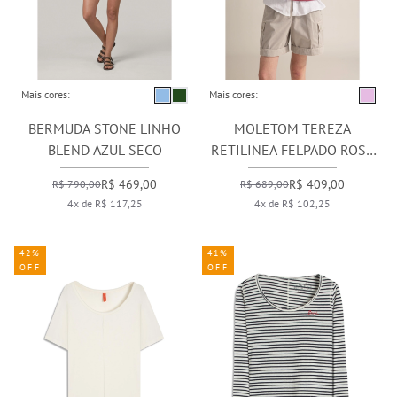
Mais cores:
Mais cores:
BERMUDA STONE LINHO
MOLETOM TEREZA
BLEND AZUL SECO
RETILINEA FELPADO ROSA
VELHO
R$ 469,00
R$ 409,00
R$ 790,00
R$ 689,00
4x de R$ 117,25
4x de R$ 102,25
42%
41%
OFF
OFF