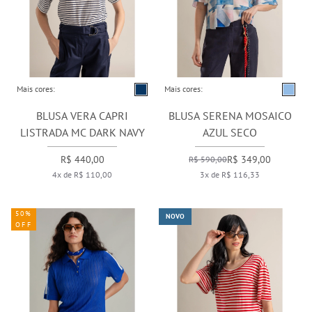
Mais cores:
Mais cores:
BLUSA VERA CAPRI
BLUSA SERENA MOSAICO
LISTRADA MC DARK NAVY
AZUL SECO
R$ 440,00
R$ 349,00
R$ 590,00
4x de R$ 110,00
3x de R$ 116,33
50%
NOVO
OFF