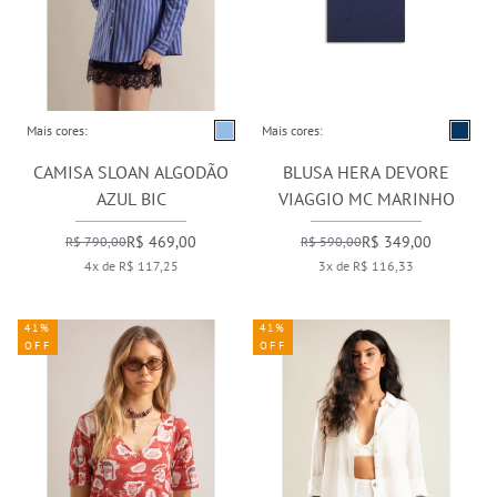
Mais cores:
Mais cores:
CAMISA SLOAN ALGODÃO
BLUSA HERA DEVORE
AZUL BIC
VIAGGIO MC MARINHO
R$ 469,00
R$ 349,00
R$ 790,00
R$ 590,00
4x de R$ 117,25
3x de R$ 116,33
41%
41%
OFF
OFF