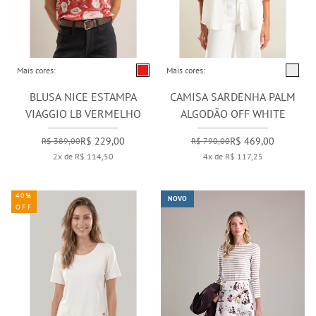
Mais cores:
Mais cores:
BLUSA NICE ESTAMPA
CAMISA SARDENHA PALM
VIAGGIO LB VERMELHO
ALGODÃO OFF WHITE
R$ 229,00
R$ 469,00
R$ 389,00
R$ 790,00
2x de R$ 114,50
4x de R$ 117,25
40%
NOVO
OFF