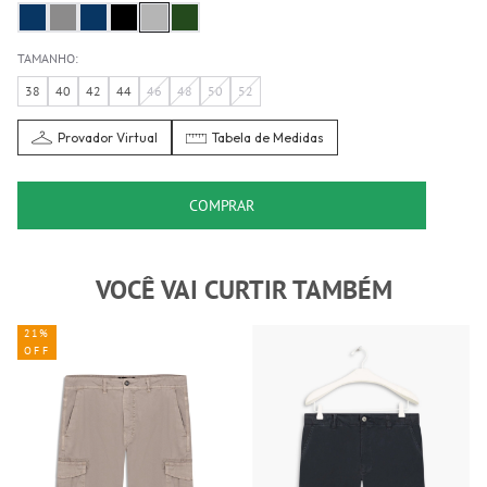
TAMANHO:
38
40
42
44
46
48
50
52
Provador Virtual
Tabela de Medidas
COMPRAR
VOCÊ VAI CURTIR TAMBÉM
21%
OFF