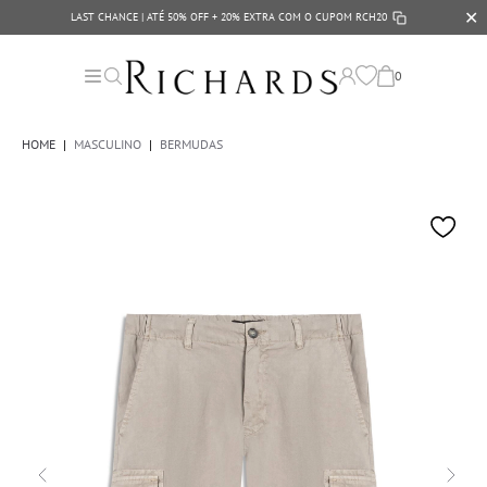
✕
LAST CHANCE | ATÉ 50% OFF + 20% EXTRA COM O CUPOM
RCH20
0
HOME
|
MASCULINO
|
BERMUDAS