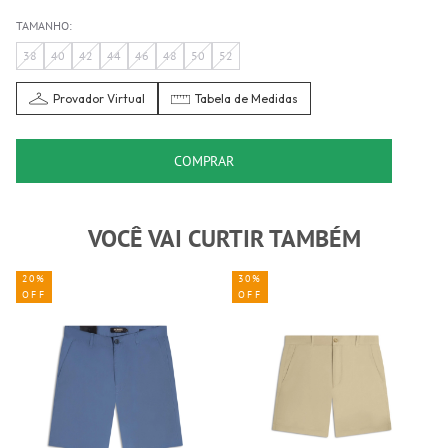
TAMANHO:
38
40
42
44
46
48
50
52
Provador Virtual
Tabela de Medidas
COMPRAR
VOCÊ VAI CURTIR TAMBÉM
20%
30%
OFF
OFF