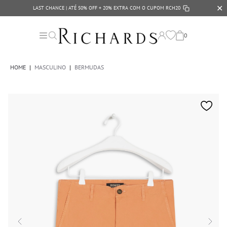
✕
LAST CHANCE | ATÉ 50% OFF + 20% EXTRA COM O CUPOM
RCH20
0
HOME
|
MASCULINO
|
BERMUDAS