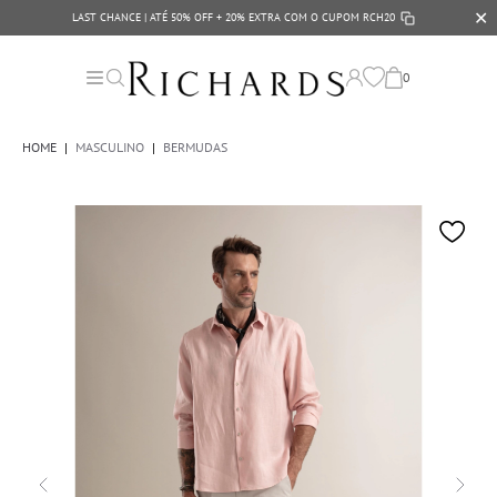
✕
LAST CHANCE | ATÉ 50% OFF + 20% EXTRA COM O CUPOM
RCH20
0
HOME
|
MASCULINO
|
BERMUDAS