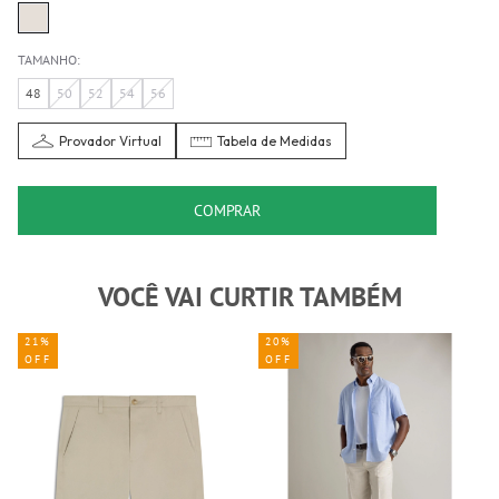
TAMANHO:
48
50
52
54
56
Provador Virtual
Tabela de Medidas
COMPRAR
VOCÊ VAI CURTIR TAMBÉM
21%
20%
OFF
OFF