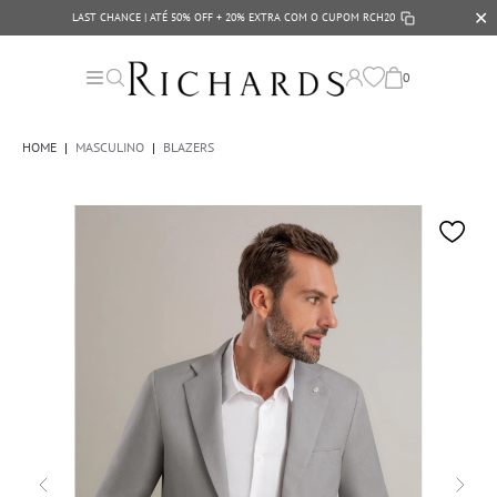
✕
LAST CHANCE | ATÉ 50% OFF + 20% EXTRA COM O CUPOM
RCH20
0
HOME
|
MASCULINO
|
BLAZERS