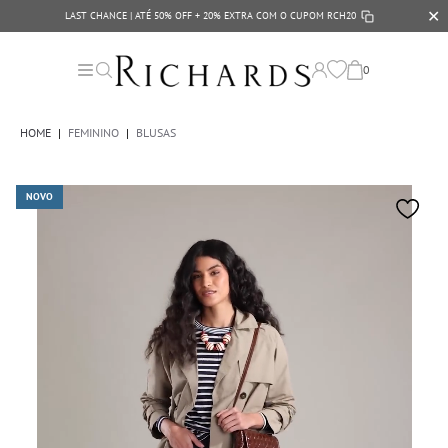
✕
LAST CHANCE | ATÉ 50% OFF + 20% EXTRA COM O CUPOM
RCH20
0
HOME
|
FEMININO
|
BLUSAS
NOVO