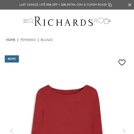
✕
LAST CHANCE | ATÉ 50% OFF + 20% EXTRA COM O CUPOM
RCH20
0
HOME
|
FEMININO
|
BLUSAS
NOVO