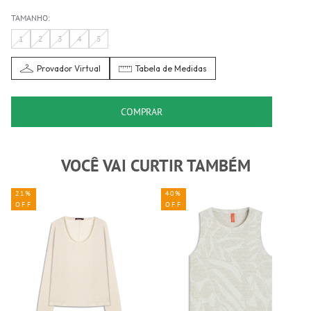
TAMANHO:
1
2
3
4
5
Provador Virtual
Tabela de Medidas
COMPRAR
VOCÊ VAI CURTIR TAMBÉM
21%
40%
OFF
OFF