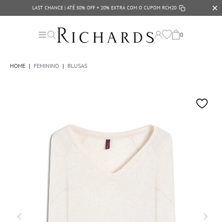
✕
LAST CHANCE | ATÉ 50% OFF + 20% EXTRA COM O CUPOM
RCH20
0
HOME
|
FEMININO
|
BLUSAS