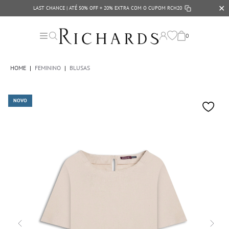
✕
LAST CHANCE | ATÉ 50% OFF + 20% EXTRA COM O CUPOM
RCH20
0
HOME
|
FEMININO
|
BLUSAS
NOVO