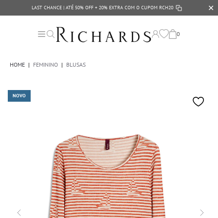
✕
LAST CHANCE | ATÉ 50% OFF + 20% EXTRA COM O CUPOM
RCH20
0
HOME
|
FEMININO
|
BLUSAS
NOVO