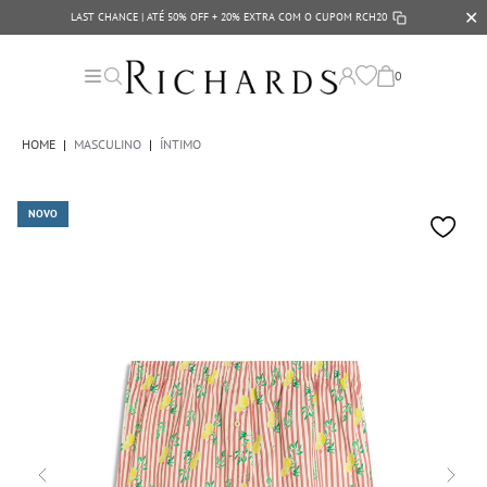
✕
LAST CHANCE | ATÉ 50% OFF + 20% EXTRA COM O CUPOM
RCH20
0
HOME
|
MASCULINO
|
ÍNTIMO
NOVO