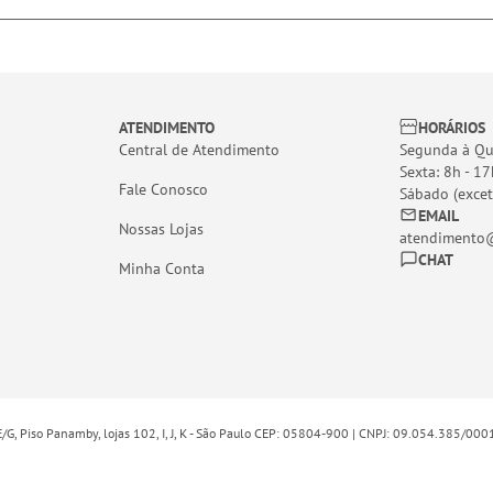
ATENDIMENTO
HORÁRIOS
Central de Atendimento
Segunda à Qui
Sexta: 8h - 17
Fale Conosco
Sábado (excet
EMAIL
Nossas Lojas
atendimento@
CHAT
Minha Conta
E/G, Piso Panamby, lojas 102, I, J, K - São Paulo CEP: 05804-900 | CNPJ: 09.054.385/00