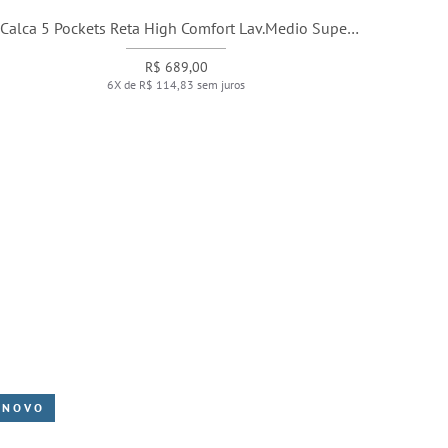
Calca 5 Pockets Reta High Comfort Lav.Medio Super
Stone
R$ 689,00
6X de R$ 114,83 sem juros
NOVO
NO