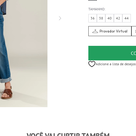
TAMANHO:
36
38
40
42
44
Provador Virtual
C
Adicione a lista de desejos
VOCÊ VAI CURTIR TAMBÉM