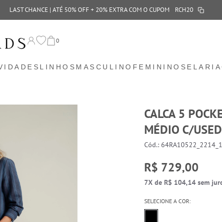
LAST CHANCE | ATÉ 50% OFF + 20% EXTRA COM O CUPOM
RCH20
0
VIDADES
LINHOS
MASCULINO
FEMININO
SELARIA
CALCA 5 POCKE
MÉDIO C/USED
Cód.: 64RA10522_2214_
R$ 729,00
7X de R$ 104,14 sem jur
SELECIONE A COR: