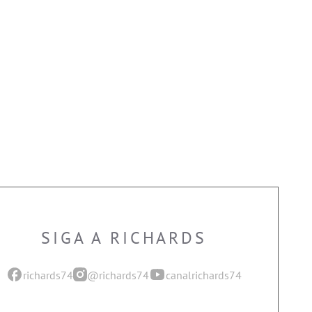
SIGA A RICHARDS
richards74
@richards74
canalrichards74