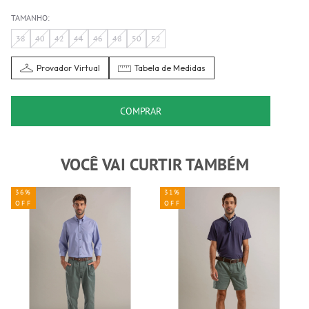
TAMANHO:
38
40
42
44
46
48
50
52
Provador Virtual
Tabela de Medidas
COMPRAR
VOCÊ VAI CURTIR TAMBÉM
36%
31%
OFF
OFF