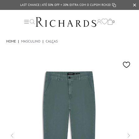
✕
LAST CHANCE | ATÉ 50% OFF + 20% EXTRA COM O CUPOM
RCH20
0
HOME
|
MASCULINO
|
CALÇAS