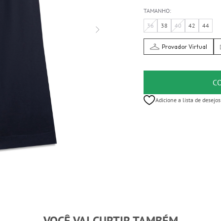
TAMANHO:
36
38
40
42
44
Provador Virtual
C
Adicione a lista de desejos
VOCÊ VAI CURTIR TAMBÉM