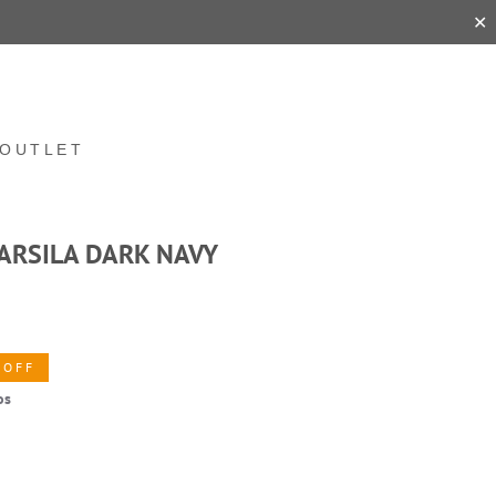
✕
OUTLET
TARSILA DARK NAVY
 OFF
os