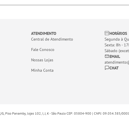
ATENDIMENTO
HORÁRIOS
Central de Atendimento
Segunda à Qui
Sexta: 8h - 17
Fale Conosco
Sábado (excet
EMAIL
Nossas Lojas
atendimento@
CHAT
Minha Conta
E/G, Piso Panamby, lojas 102, I, J, K - São Paulo CEP: 05804-900 | CNPJ: 09.054.385/00