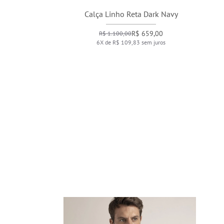
Calça Linho Reta Dark Navy
C
R$ 659,00
R$ 1.100,00
6X de R$ 109,83 sem juros