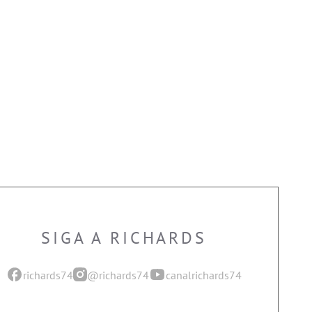
SIGA A RICHARDS
richards74
@richards74
canalrichards74