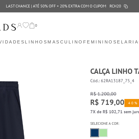
LAST CHANCE | ATÉ 50% OFF + 20% EXTRA COM O CUPOM
RCH20
0
VIDADES
LINHOS
MASCULINO
FEMININO
SELARIA
CALÇA LINHO 
Cód.: 62RA13187_75_4
R$ 1.200,00
R$ 719,00
40%
7X de R$ 102,71 sem jur
SELECIONE A COR: