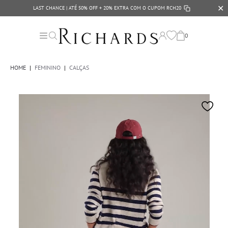
✕
LAST CHANCE | ATÉ 50% OFF + 20% EXTRA COM O CUPOM
RCH20
0
HOME
|
FEMININO
|
CALÇAS