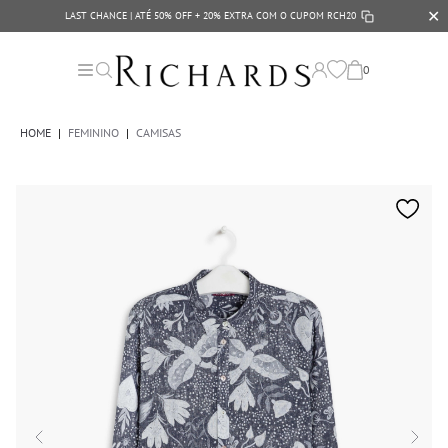
✕
LAST CHANCE | ATÉ 50% OFF + 20% EXTRA COM O CUPOM
RCH20
0
HOME
|
FEMININO
|
CAMISAS