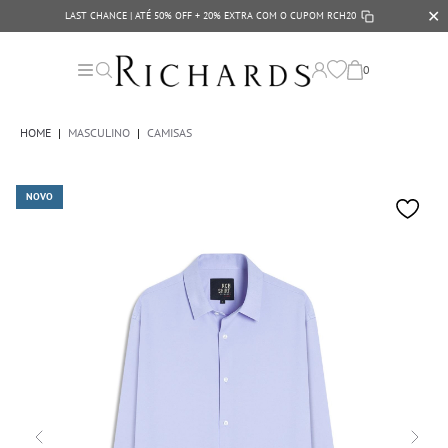
✕
LAST CHANCE | ATÉ 50% OFF + 20% EXTRA COM O CUPOM
RCH20
0
HOME
|
MASCULINO
|
CAMISAS
NOVO