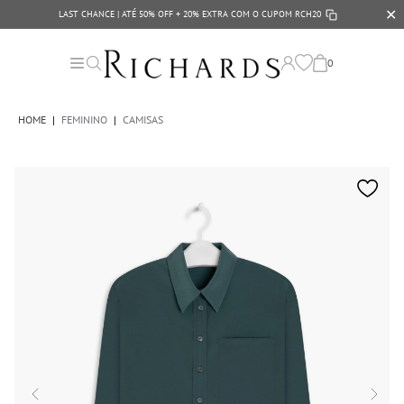
✕
LAST CHANCE | ATÉ 50% OFF + 20% EXTRA COM O CUPOM
RCH20
0
HOME
|
FEMININO
|
CAMISAS