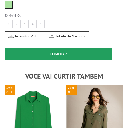
TAMANHO:
1
2
3
4
5
Provador Virtual
Tabela de Medidas
COMPRAR
VOCÊ VAI CURTIR TAMBÉM
20%
20%
OFF
OFF