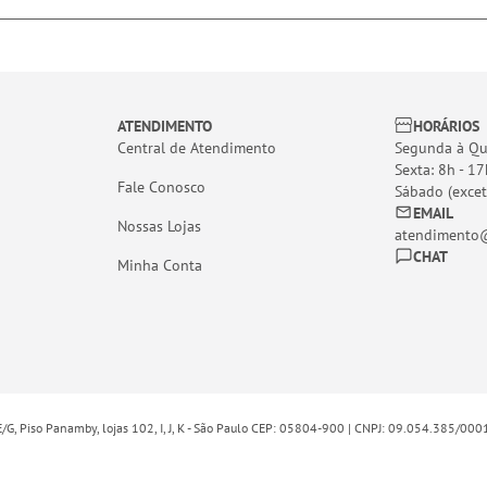
ATENDIMENTO
HORÁRIOS
Central de Atendimento
Segunda à Qui
Sexta: 8h - 17
Fale Conosco
Sábado (excet
EMAIL
Nossas Lojas
atendimento@
CHAT
Minha Conta
E/G, Piso Panamby, lojas 102, I, J, K - São Paulo CEP: 05804-900 | CNPJ: 09.054.385/00