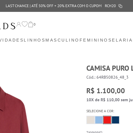
LAST CHANCE | ATÉ 50% OFF + 20% EXTRA COM O CUPOM
RCH20
0
VIDADES
LINHOS
MASCULINO
FEMININO
SELARIA
CAMISA PURO 
Cód.: 64RB50826_48_3
R$ 1.100,00
10X de R$ 110,00 sem ju
SELECIONE A COR:
TAMANHO: