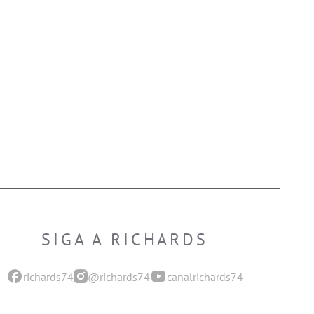
SIGA A RICHARDS
richards74
@richards74
canalrichards74