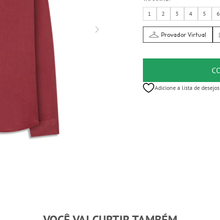
1
2
3
4
5
Provador Virtual
C
Adicione a lista de desejos
VOCÊ VAI CURTIR TAMBÉM