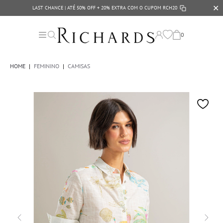
✕
LAST CHANCE | ATÉ 50% OFF + 20% EXTRA COM O CUPOM
RCH20
0
HOME
|
FEMININO
|
CAMISAS