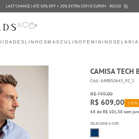
LAST CHANCE | ATÉ 50% OFF + 20% EXTRA COM O CUPOM
RCH20
0
VIDADES
LINHOS
MASCULINO
FEMININO
SELARIA
CAMISA TECH 
Cód.: 64RB50643_92_1
R$ 759,00
R$ 609,00
20%
6X de R$ 101,50 sem jur
SELECIONE A COR: