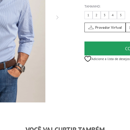
TAMANHO:
1
2
3
4
5
Provador Virtual
C
Adicione a lista de desejos
VOCÊ VAI CURTIR TAMBÉM