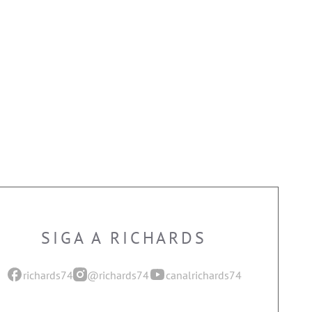
SIGA A RICHARDS
richards74
@richards74
canalrichards74