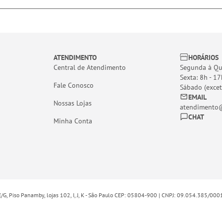
ATENDIMENTO
HORÁRIOS
Central de Atendimento
Segunda à Qui
Sexta: 8h - 17
Fale Conosco
Sábado (excet
EMAIL
Nossas Lojas
atendimento@
CHAT
Minha Conta
E/G, Piso Panamby, lojas 102, I, J, K - São Paulo CEP: 05804-900 | CNPJ: 09.054.385/00