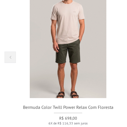
Bermuda Color Twill Power Relax Com Floresta
R$ 698,00
6X de R$ 116,33 sem juros