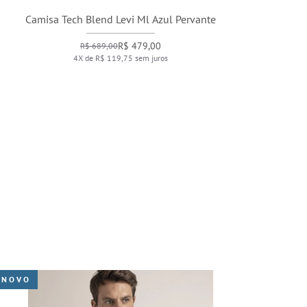
Camisa Tech Blend Levi Ml Azul Pervante
R$ 479,00
R$ 689,00
4X de R$ 119,75 sem juros
NOVO
NO