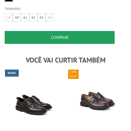
TAMANHO:
39
40
41
42
43
44
COMPRAR
VOCÊ VAI CURTIR TAMBÉM
20%
NOVO
OFF