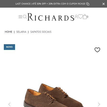
✕
LAST CHANCE | ATÉ 50% OFF + 20% EXTRA COM O CUPOM
RCH20
0
HOME
|
SELARIA
|
SAPATOS SOCIAIS
NOVO