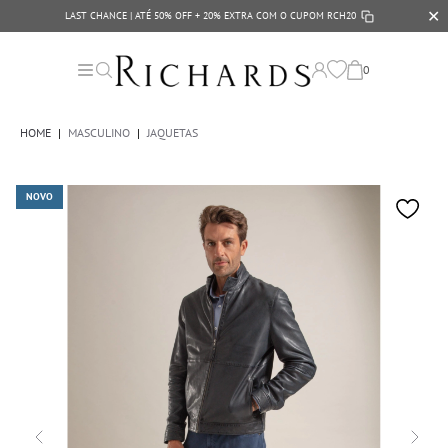
✕
LAST CHANCE | ATÉ 50% OFF + 20% EXTRA COM O CUPOM
RCH20
0
HOME
|
MASCULINO
|
JAQUETAS
NOVO