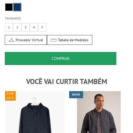
TAMANHO:
1
2
3
4
5
Provador Virtual
Tabela de Medidas
COMPRAR
VOCÊ VAI CURTIR TAMBÉM
50%
NOVO
OFF