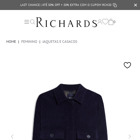
✕
LAST CHANCE | ATÉ 50% OFF + 20% EXTRA COM O CUPOM
RCH20
0
HOME
|
FEMININO
|
JAQUETAS E CASACOS