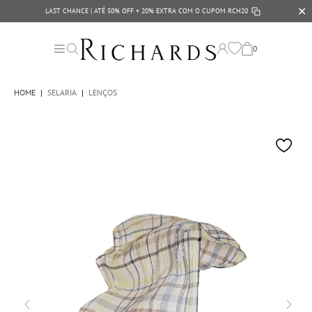
✕
LAST CHANCE | ATÉ 50% OFF + 20% EXTRA COM O CUPOM
RCH20
0
HOME
|
SELARIA
|
LENÇOS