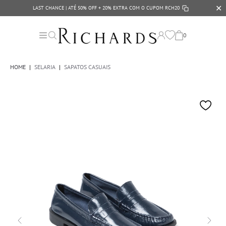
✕
LAST CHANCE | ATÉ 50% OFF + 20% EXTRA COM O CUPOM
RCH20
0
HOME
|
SELARIA
|
SAPATOS CASUAIS