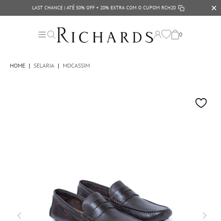
✕
LAST CHANCE | ATÉ 50% OFF + 20% EXTRA COM O CUPOM
RCH20
0
HOME
|
SELARIA
|
MOCASSIM