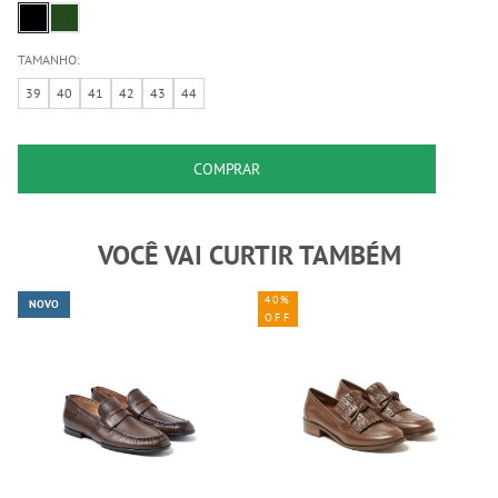
TAMANHO:
39
40
41
42
43
44
COMPRAR
VOCÊ VAI CURTIR TAMBÉM
40%
NOVO
OFF