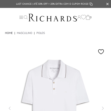
✕
LAST CHANCE | ATÉ 50% OFF + 20% EXTRA COM O CUPOM
RCH20
0
HOME
|
MASCULINO
|
POLOS