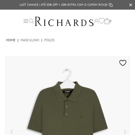
✕
LAST CHANCE | ATÉ 50% OFF + 20% EXTRA COM O CUPOM
RCH20
0
HOME
|
MASCULINO
|
POLOS