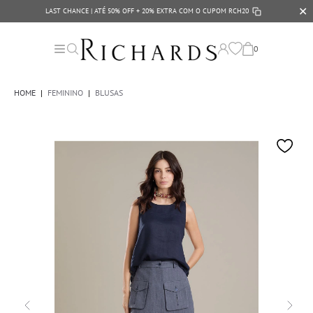
✕
LAST CHANCE | ATÉ 50% OFF + 20% EXTRA COM O CUPOM
RCH20
0
HOME
|
FEMININO
|
BLUSAS