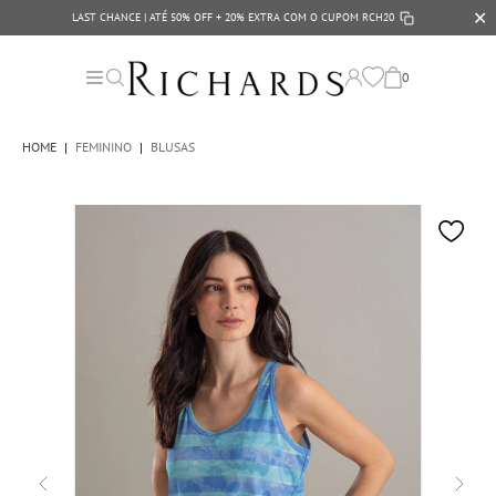
✕
LAST CHANCE | ATÉ 50% OFF + 20% EXTRA COM O CUPOM
RCH20
0
HOME
|
FEMININO
|
BLUSAS