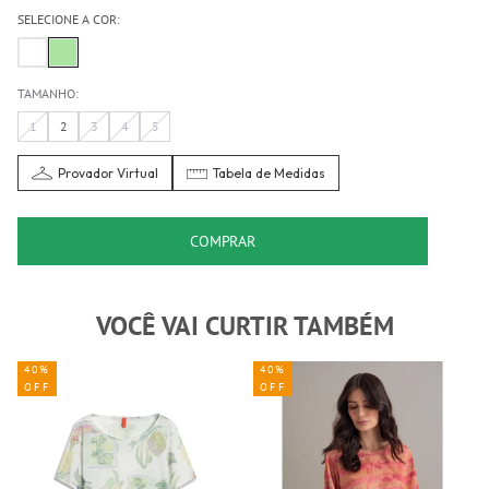
SELECIONE A COR:
TAMANHO:
1
2
3
4
5
Provador Virtual
Tabela de Medidas
COMPRAR
VOCÊ VAI CURTIR TAMBÉM
40%
40%
OFF
OFF