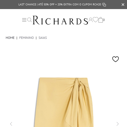
✕
LAST CHANCE | ATÉ 50% OFF + 20% EXTRA COM O CUPOM
RCH20
0
HOME
|
FEMININO
|
SAIAS