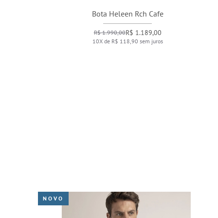
Bota Heleen Rch Cafe
R$ 1.189,00
R$ 1.990,00
10X de R$ 118,90 sem juros
NOVO
NO