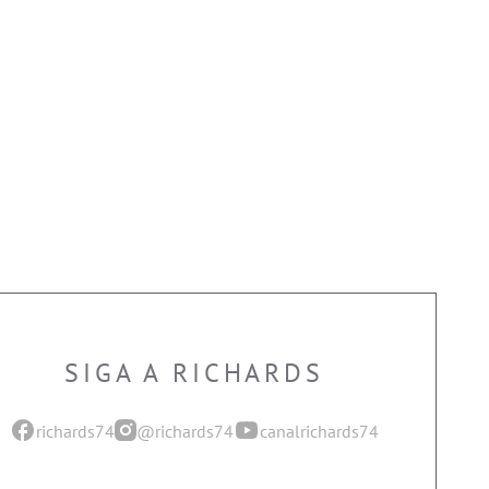
SIGA A RICHARDS
richards74
@richards74
canalrichards74