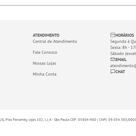
ATENDIMENTO
HORÁRIOS
Central de Atendimento
Segunda à Qui
Sexta: 8h - 17
Fale Conosco
Sábado (excet
EMAIL
Nossas Lojas
atendimento@
CHAT
Minha Conta
E/G, Piso Panamby, lojas 102, I, J, K - São Paulo CEP: 05804-900 | CNPJ: 09.054.385/00