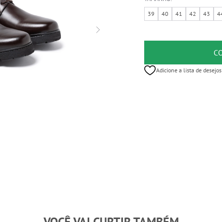
39
40
41
42
43
4
C
Adicione a lista de desejos
VOCÊ VAI CURTIR TAMBÉM