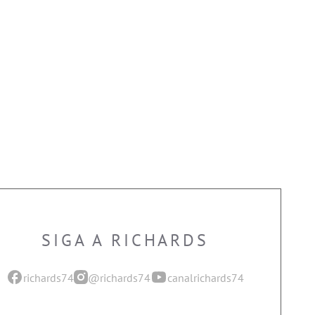
SIGA A RICHARDS
richards74
@richards74
canalrichards74