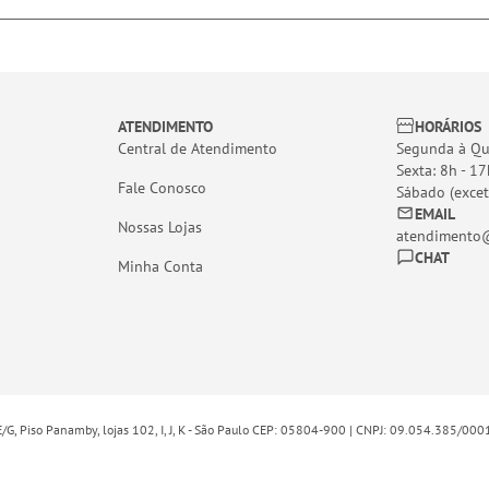
ATENDIMENTO
HORÁRIOS
Central de Atendimento
Segunda à Qui
Sexta: 8h - 17
Fale Conosco
Sábado (excet
EMAIL
Nossas Lojas
atendimento@
CHAT
Minha Conta
E/G, Piso Panamby, lojas 102, I, J, K - São Paulo CEP: 05804-900 | CNPJ: 09.054.385/00