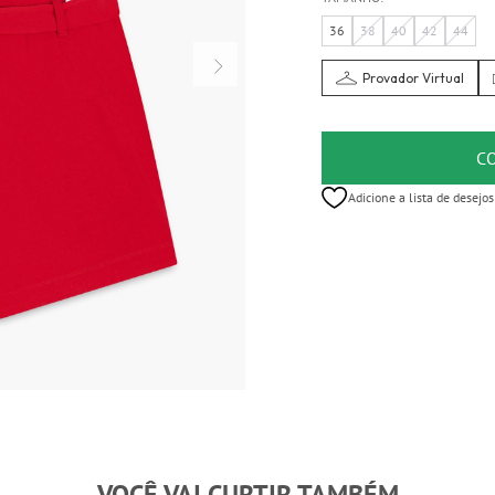
36
38
40
42
44
Provador Virtual
C
Adicione a lista de desejos
VOCÊ VAI CURTIR TAMBÉM