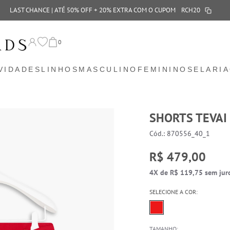
LAST CHANCE | ATÉ 50% OFF + 20% EXTRA COM O CUPOM
RCH20
0
VIDADES
LINHOS
MASCULINO
FEMININO
SELARIA
SHORTS TEVAI
Cód.: 870556_40_1
R$ 479,00
4X de R$ 119,75 sem jur
SELECIONE A COR:
TAMANHO: