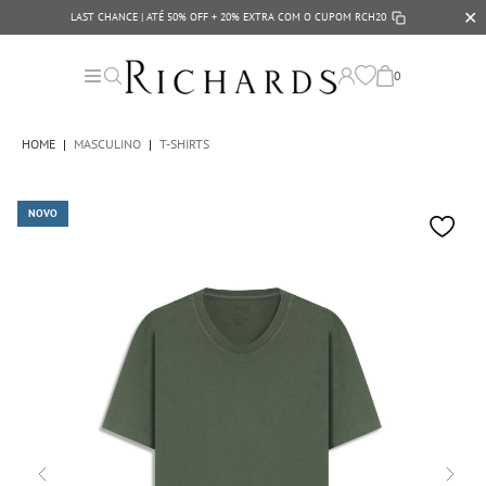
✕
LAST CHANCE | ATÉ 50% OFF + 20% EXTRA COM O CUPOM
RCH20
0
HOME
|
MASCULINO
|
T-SHIRTS
NOVO