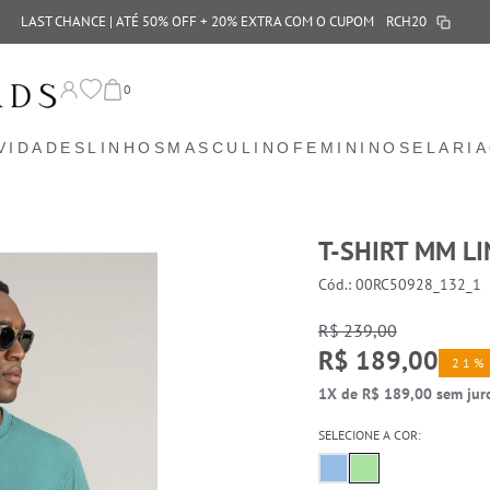
LAST CHANCE | ATÉ 50% OFF + 20% EXTRA COM O CUPOM
RCH20
0
VIDADES
LINHOS
MASCULINO
FEMININO
SELARIA
T-SHIRT MM L
Cód.: 00RC50928_132_1
R$ 239,00
R$ 189,00
21%
1X de R$ 189,00 sem jur
SELECIONE A COR: