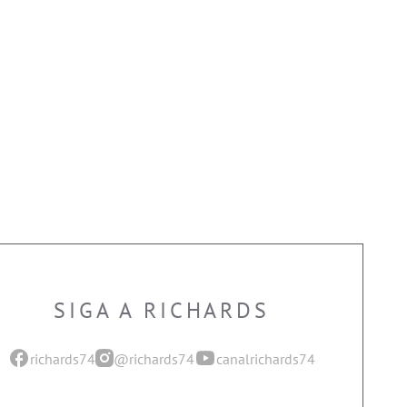
SIGA A RICHARDS
richards74
@richards74
canalrichards74