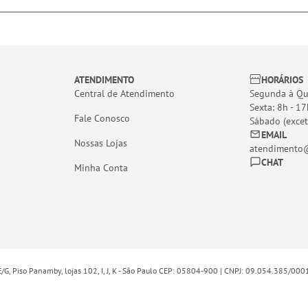
ATENDIMENTO
HORÁRIOS
Central de Atendimento
Segunda à Qui
Sexta: 8h - 17
Fale Conosco
Sábado (excet
EMAIL
Nossas Lojas
atendimento@
CHAT
Minha Conta
E/G, Piso Panamby, lojas 102, I, J, K - São Paulo CEP: 05804-900 | CNPJ: 09.054.385/00