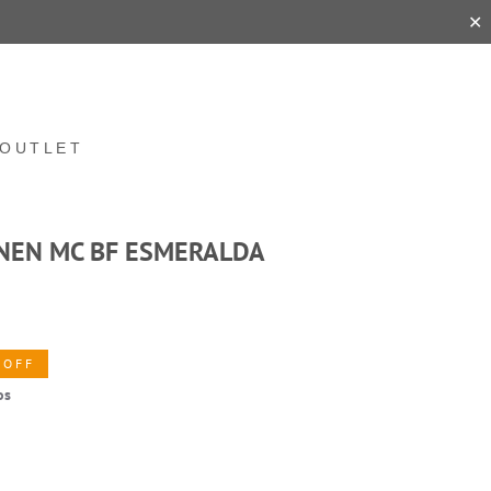
✕
OUTLET
INEN MC BF ESMERALDA
 OFF
os