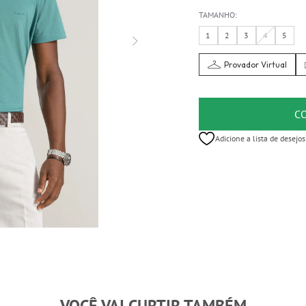
TAMANHO:
1
2
3
4
5
Provador Virtual
C
Adicione a lista de desejos
VOCÊ VAI CURTIR TAMBÉM