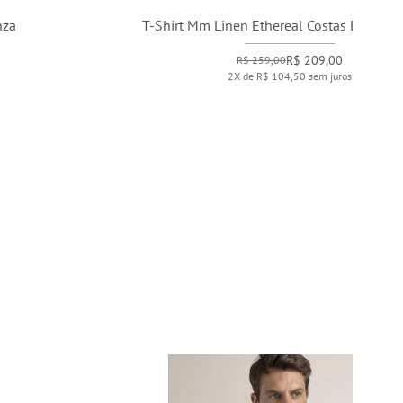
T-Shirt Mm Linen Ethereal Costas Bf Azul Chofer
T
R$ 209,00
R$ 259,00
2X de R$ 104,50 sem juros