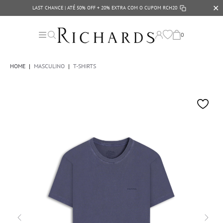
✕
LAST CHANCE | ATÉ 50% OFF + 20% EXTRA COM O CUPOM
RCH20
0
HOME
|
MASCULINO
|
T-SHIRTS