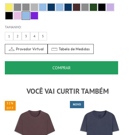
TAMANHO:
1
2
3
4
5
Provador Virtual
Tabela de Medidas
COMPRAR
VOCÊ VAI CURTIR TAMBÉM
32%
NOVO
OFF