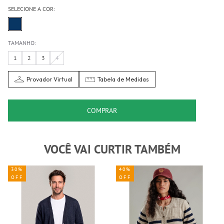
SELECIONE A COR:
TAMANHO:
1
2
3
4
Provador Virtual
Tabela de Medidas
COMPRAR
VOCÊ VAI CURTIR TAMBÉM
30%
40%
OFF
OFF