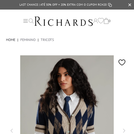
✕
LAST CHANCE | ATÉ 50% OFF + 20% EXTRA COM O CUPOM
RCH20
0
HOME
|
FEMININO
|
TRICOTS