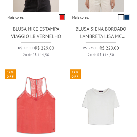
Mais cores:
Mais cores:
BLUSA NICE ESTAMPA
BLUSA SIENA BORDADO
VIAGGIO LB VERMELHO
LAMBRETA LISA MC
BRANCO
R$ 229,00
R$ 229,00
R$ 389,00
R$ 379,00
2x de R$ 114,50
2x de R$ 114,50
41%
41%
OFF
OFF