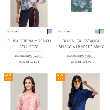
Mais cores:
Mais cores:
BLUSA SERENA MOSAICO
BLUSA LEXI ESTAMPA
AZUL SECO
SPIAGGIA LB VERDE ARMY
R$ 349,00
R$ 198,00
R$ 590,00
R$ 339,00
3x de R$ 116,33
1x de R$ 198,00
40%
41%
OFF
OFF