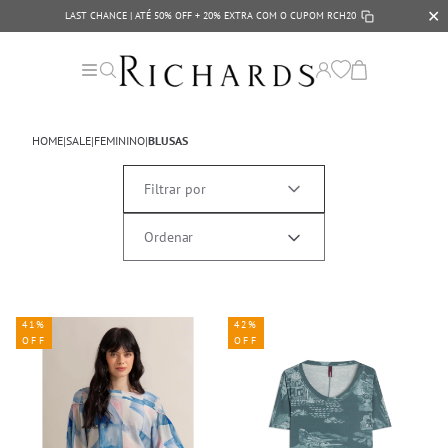
✕
LAST CHANCE | ATÉ 50% OFF + 20% EXTRA COM O CUPOM
RCH20
HOME
|
SALE
|
FEMININO
|
BLUSAS
Filtrar por
41%
42%
OFF
OFF