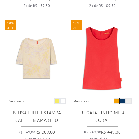
2x de R$ 139,50
2x de R$ 109,50
40%
40%
OFF
OFF
Mais cores:
Mais cores:
BLUSA JULIE ESTAMPA
REGATA LINHO MILA
CAETE LB AMARELO
CORAL
R$ 209,00
R$ 449,00
R$ 349,00
R$ 749,00
2x de R$ 104,50
4x de R$ 112,25