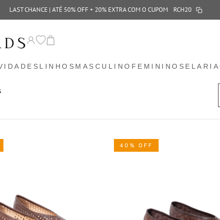
LAST CHANCE | ATÉ 50% OFF + 20% EXTRA COM O CUPOM
RCH20
VIDADES
LINHOS
MASCULINO
FEMININO
SELARIA
S
40% OFF