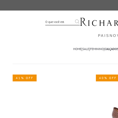
PAIS
NO
|
|
|
HOME
SALE
FEMININO
CALÇADO
41% OFF
40% OFF