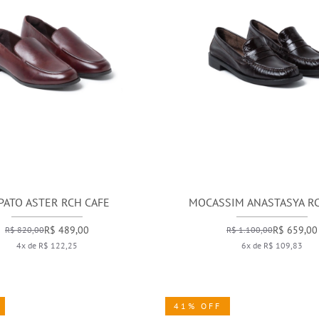
PATO ASTER RCH CAFE
MOCASSIM ANASTASYA RC
R$ 489,00
R$ 659,00
R$ 820,00
R$ 1.100,00
4x de R$ 122,25
6x de R$ 109,83
41% OFF