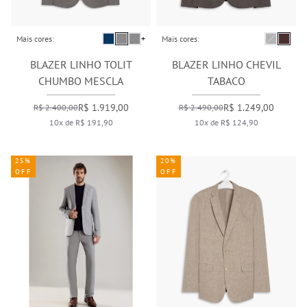
Mais cores:
+
Mais cores:
BLAZER LINHO TOLIT
BLAZER LINHO CHEVIL
CHUMBO MESCLA
TABACO
R$ 1.919,00
R$ 1.249,00
R$ 2.400,00
R$ 2.490,00
10x de R$ 191,90
10x de R$ 124,90
25%
20%
OFF
OFF