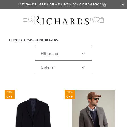
✕
LAST CHANCE | ATÉ 50% OFF + 20% EXTRA COM O CUPOM
RCH20
HOME
|
SALE
|
MASCULINO
|
BLAZERS
Filtrar por
20%
20%
OFF
OFF