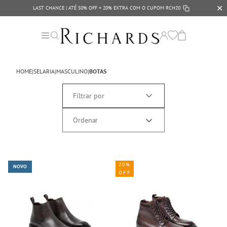
✕
LAST CHANCE | ATÉ 50% OFF + 20% EXTRA COM O CUPOM
RCH20
HOME
|
SELARIA
|
MASCULINO
|
BOTAS
Filtrar por
20%
NOVO
OFF