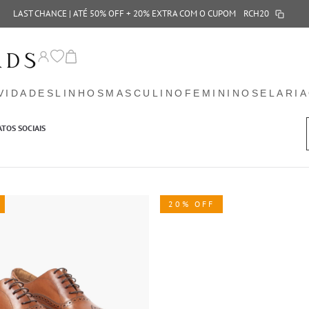
LAST CHANCE | ATÉ 50% OFF + 20% EXTRA COM O CUPOM
RCH20
VIDADES
LINHOS
MASCULINO
FEMININO
SELARIA
ATOS SOCIAIS
20% OFF