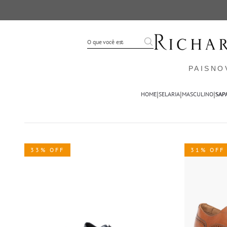
PAIS
NO
|
|
|
HOME
SELARIA
MASCULINO
SAP
33% OFF
31% OFF