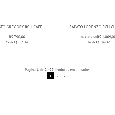
ATO GREGORY RCH CAFE
SAPATO LORENZO RCH 
R$ 790,00
R$ 1.069,0
R$ 1.340,00
7x de R$ 112,86
10x de R$ 106,90
Página
1
de
2
-
27
produtos encontrados.
1
2