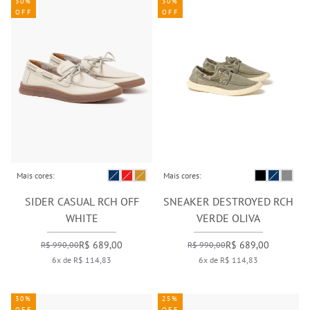
30%
30%
OFF
OFF
Mais cores:
Mais cores:
SIDER CASUAL RCH OFF
SNEAKER DESTROYED RCH
WHITE
VERDE OLIVA
R$ 689,00
R$ 689,00
R$ 990,00
R$ 990,00
6x de R$ 114,83
6x de R$ 114,83
30%
25%
OFF
OFF