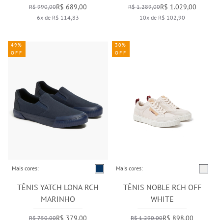
R$ 689,00
R$ 1.029,00
R$ 990,00
R$ 1.289,00
6x de R$ 114,83
10x de R$ 102,90
49%
30%
OFF
OFF
Mais cores:
Mais cores:
TÊNIS YATCH LONA RCH
TÊNIS NOBLE RCH OFF
MARINHO
WHITE
R$ 379,00
R$ 898,00
R$ 750,00
R$ 1.290,00