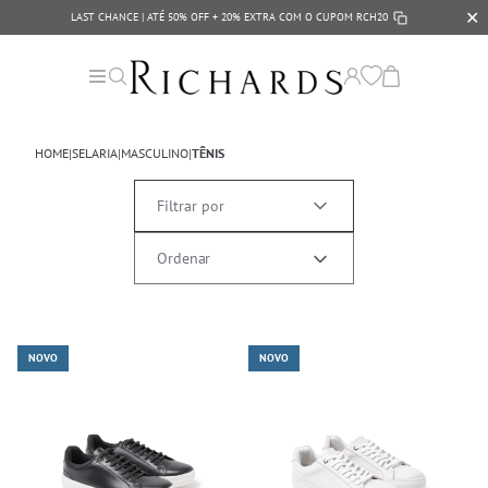
✕
LAST CHANCE | ATÉ 50% OFF + 20% EXTRA COM O CUPOM
RCH20
HOME
|
SELARIA
|
MASCULINO
|
TÊNIS
Filtrar por
NOVO
NOVO