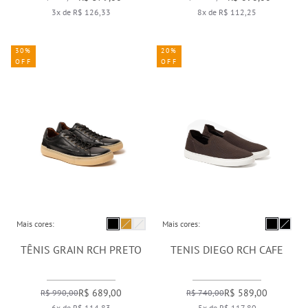
3x de R$ 126,33
8x de R$ 112,25
30%
20%
OFF
OFF
Mais cores:
Mais cores:
TÊNIS GRAIN RCH PRETO
TENIS DIEGO RCH CAFE
R$ 689,00
R$ 589,00
R$ 990,00
R$ 740,00
6x de R$ 114,83
5x de R$ 117,80